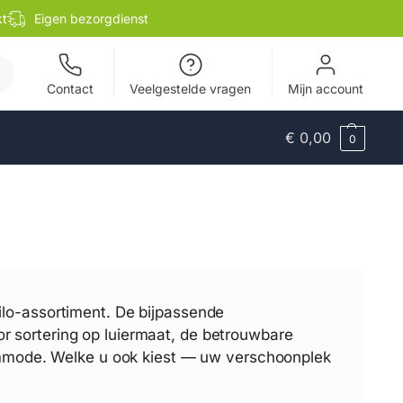
kt
Eigen bezorgdienst
en
Contact
Veelgestelde vragen
Mijn account
€
0,00
0
lo-assortiment. De bijpassende
oor sortering op luiermaat, de betrouwbare
ommode. Welke u ook kiest — uw verschoonplek