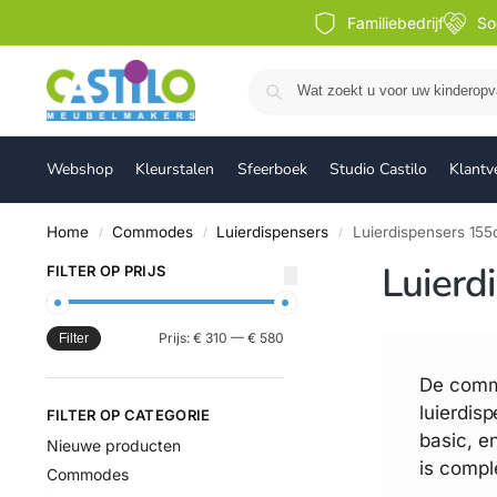
Familiebedrijf
So
Webshop
Kleurstalen
Sfeerboek
Studio Castilo
Klantv
Home
Commodes
Luierdispensers
Luierdispensers 15
/
/
/
Luierd
FILTER OP PRIJS
Prijs:
€ 310
—
€ 580
Filter
De commo
luierdis
FILTER OP CATEGORIE
basic, e
Nieuwe producten
is compl
Commodes