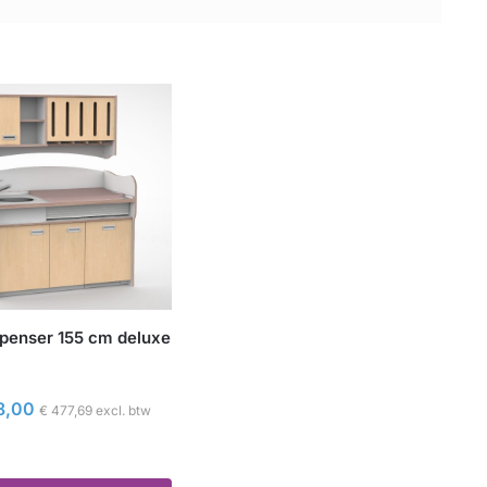
spenser 155 cm deluxe
8,00
€
477,69
excl. btw