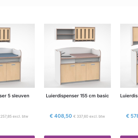
ser 5 sleuven
Luierdispenser 155 cm basic
Luierdi
€
408,50
€
57
257,85
excl. btw
€
337,60
excl. btw