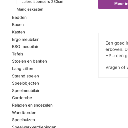
Luierdispensers 280cm
Meer i
Mandjeskasten
Bedden
Boxen
Kasten
Ergo meubilair
Een goed i
BSO meubilair
erboven. D
Tafels
HPL: een g
Stoelen en banken
Vragen of 
Laag zitten
Staand spelen
Speelobjecten
Speelmeubilair
Garderobe
Relaxen en snoezelen
Wandborden
Speelhuizen
Speelwerkverdiepingen