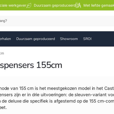
ciale werkgever
Duurzaam geproduceerd
Met liefde gemaa
Zoek
erhalen
Duurzaam geproduceerd
Showroom
SROI
5cm
ispensers 155cm
de van 155 cm is het meestgekozen model in het Casti
pensers zijn er in drie uitvoeringen: de sleuven-variant v
n de deluxe die specifiek is afgestemd op de 155 cm-c
eet.