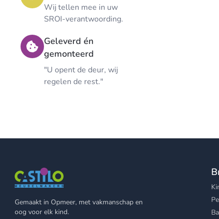
Wij tellen mee in uw
SROI-verantwoording.
Geleverd én
gemonteerd
"U opent de deur, wij
regelen de rest."
B
Ki
Pe
Gemaakt in Opmeer, met vakmanschap en
oog voor elk kind.
Ba