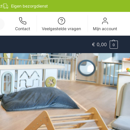
kt
Eigen bezorgdienst
en
Contact
Veelgestelde vragen
Mijn account
€
0,00
0