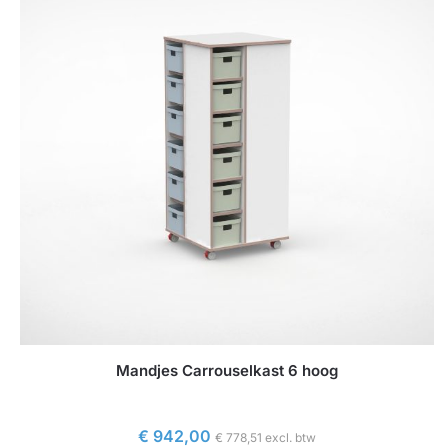
Mandjes Carrouselkast 6 hoog
€
942,00
€
778,51
excl. btw