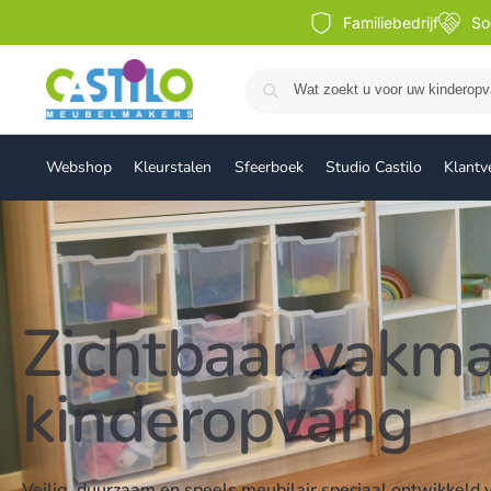
Familiebedrijf
So
Webshop
Kleurstalen
Sfeerboek
Studio Castilo
Klantv
Zichtbaar vakm
kinderopvang
Veilig, duurzaam en speels meubilair speciaal ontwikkeld 