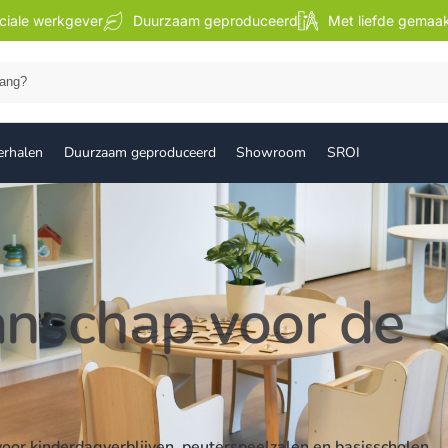
ciale werkgever
Duurzaam geproduceerd
Met liefde gemaa
Zoek
erhalen
Duurzaam geproduceerd
Showroom
SROI
anschap voor de
voor kinderdagverblijven, peuterspeelzalen en basisscholen.