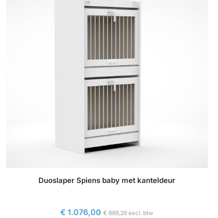
Duoslaper Spiens baby met kanteldeur
€
1.076,00
€
889,26
excl. btw