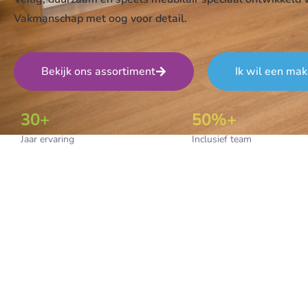
Vakmanschap met oog voor detail.
Bekijk ons assortiment
Ik wil een ma
30+
50%+
Jaar ervaring
Inclusief team