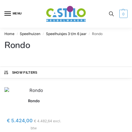
MENU
0
Home
Speelhuizen
Speelhuisjes 3 t/m 6 jaar
Rondo
/
/
/
Rondo
SHOW FILTERS
Rondo
€
5.424,00
€
4.482,64
excl.
btw