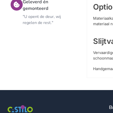
Geleverd én
Optio
gemonteerd
"U opent de deur, wij
Materiaalk
regelen de rest."
materiaal n
Slijt
Vervaardigd
schoonmaak
Handgemaak
B