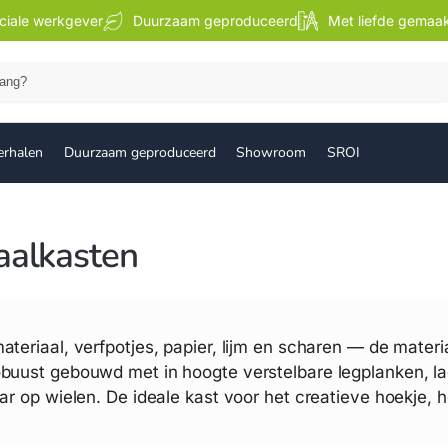
ciale werkgever
Duurzaam geproduceerd
Met liefde gemaa
Zoek
erhalen
Duurzaam geproduceerd
Showroom
SROI
aalkasten
ateriaal, verfpotjes, papier, lijm en scharen — de materia
buust gebouwd met in hoogte verstelbare legplanken, la
ar op wielen. De ideale kast voor het creatieve hoekje, he