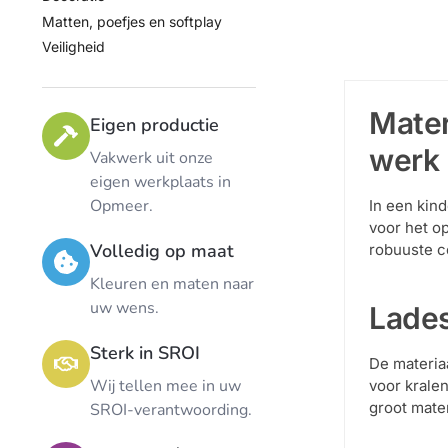
Matten, poefjes en softplay
Veiligheid
Mater
Eigen productie
werk 
Vakwerk uit onze
eigen werkplaats in
Opmeer.
In een kind
voor het o
Volledig op maat
robuuste co
Kleuren en maten naar
uw wens.
Lades
Sterk in SROI
De materia
Wij tellen mee in uw
voor kralen
groot mate
SROI-verantwoording.