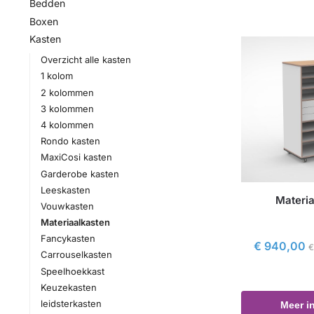
Bedden
Boxen
Kasten
Overzicht alle kasten
1 kolom
2 kolommen
3 kolommen
4 kolommen
Rondo kasten
MaxiCosi kasten
Garderobe kasten
Leeskasten
Materia
Vouwkasten
Materiaalkasten
Fancykasten
€
940,00
Carrouselkasten
Speelhoekkast
Keuzekasten
leidsterkasten
Meer i