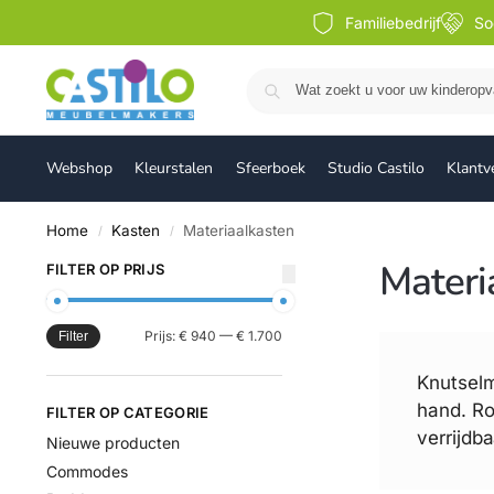
Familiebedrijf
So
Webshop
Kleurstalen
Sfeerboek
Studio Castilo
Klantv
Home
Kasten
Materiaalkasten
/
/
Materi
FILTER OP PRIJS
Prijs:
€ 940
—
€ 1.700
Filter
Knutselm
hand. Ro
FILTER OP CATEGORIE
verrijdba
Nieuwe producten
Commodes