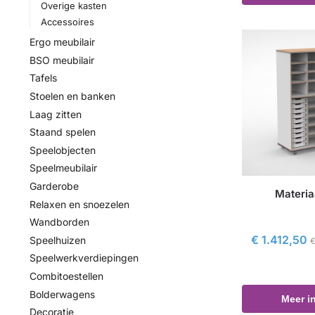
Overige kasten
Accessoires
Ergo meubilair
BSO meubilair
Tafels
Stoelen en banken
Laag zitten
Staand spelen
Speelobjecten
Speelmeubilair
Garderobe
Materia
Relaxen en snoezelen
Wandborden
€
1.412,50
Speelhuizen
Speelwerkverdiepingen
Combitoestellen
Bolderwagens
Meer i
Decoratie