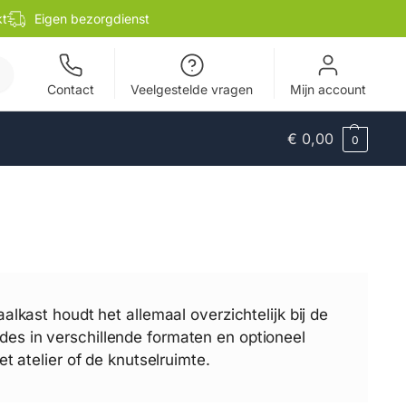
kt
Eigen bezorgdienst
en
Contact
Veelgestelde vragen
Mijn account
€
0,00
0
alkast houdt het allemaal overzichtelijk bij de
des in verschillende formaten en optioneel
t atelier of de knutselruimte.