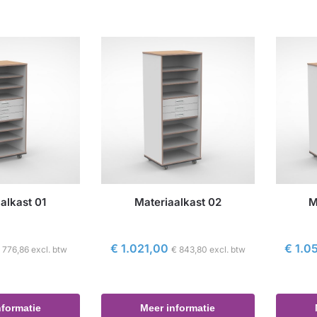
alkast 01
Materiaalkast 02
M
€
1.021,00
€
1.0
€
776,86
excl. btw
€
843,80
excl. btw
nformatie
Meer informatie