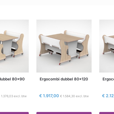
dubbel 80×90
Ergocombi dubbel 80×120
Ergoc
€
1.917,00
€
2.12
€
1.376,03
excl. btw
€
1.584,30
excl. btw