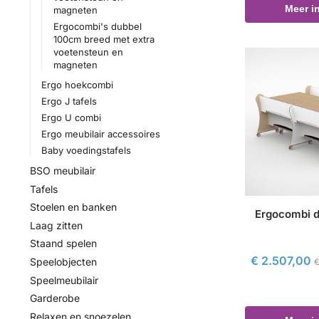
Meer i
magneten
Ergocombi's dubbel
100cm breed met extra
voetensteun en
magneten
Ergo hoekcombi
Ergo J tafels
Ergo U combi
Ergo meubilair accessoires
Baby voedingstafels
BSO meubilair
Tafels
Stoelen en banken
Ergocombi 
Laag zitten
Staand spelen
€
2.507,00
Speelobjecten
Speelmeubilair
Garderobe
Relaxen en snoezelen