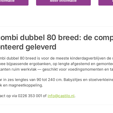
nformatie
Meer informatie
ombi dubbel 80 breed: de comple
nteerd geleverd
bi dubbel 80 breed is voor de meeste kinderdagverblijven de 
wee bijpassende ergobanken, op lengte afgestemd en gemonteer
kanten ruim werkvlak — geschikt voor voedingsmomenten en tafe
r in zes lengtes van 90 tot 240 cm. Babyzitjes en stoelverklei
k en magneetkoppeling.
ct op via 0226 353 001 of
info@castilo.nl
.