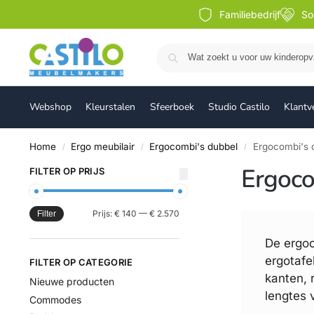
Familiebedrijf
So
Webshop
Kleurstalen
Sfeerboek
Studio Castilo
Klantv
Home
Ergo meubilair
Ergocombi's dubbel
Ergocombi's 
/
/
/
Ergoco
FILTER OP PRIJS
Prijs:
€ 140
—
€ 2.570
Filter
De ergoc
ergotafe
FILTER OP CATEGORIE
kanten, 
Nieuwe producten
lengtes 
Commodes