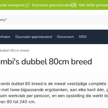
ciale werkgever
Duurzaam geproduceerd
Met liefde gemaa
Zoek
erhalen
Duurzaam geproduceerd
Showroom
SROI
dubbel 80cm breed
mbi's dubbel 80cm breed
ombi dubbel 80 breed is de meest veelzijdige complete s
l met twee bijpassende ergobanken, aan elke kant één,
ruim werkvlak per persoon, en een opstelling die werkt bi
van 90 tot 240 cm.