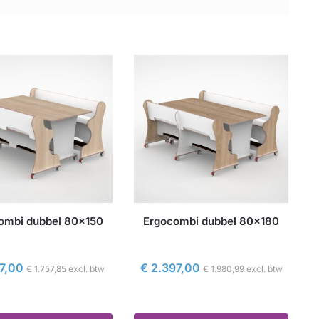
ombi dubbel 80×150
Ergocombi dubbel 80×180
7,00
€
2.397,00
€
1.757,85
excl. btw
€
1.980,99
excl. btw