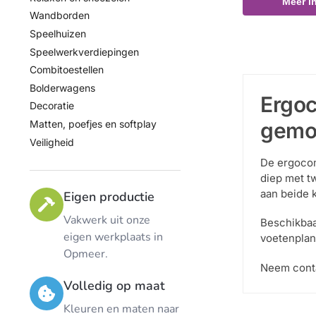
Meer i
Wandborden
Speelhuizen
Speelwerkverdiepingen
Combitoestellen
Bolderwagens
Ergoc
Decoratie
gemo
Matten, poefjes en softplay
Veiligheid
De ergocom
diep met t
aan beide 
Eigen productie
Vakwerk uit onze
Beschikbaa
eigen werkplaats in
voetenplan
Opmeer.
Neem conta
Volledig op maat
Kleuren en maten naar