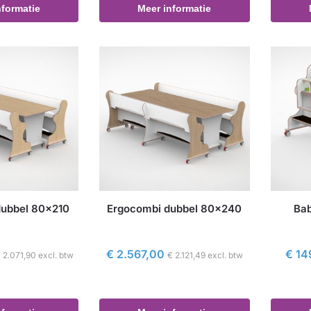
nformatie
Meer informatie
dubbel 80×210
Ergocombi dubbel 80×240
Bab
€
2.567,00
€
14
€
2.071,90
excl. btw
€
2.121,49
excl. btw