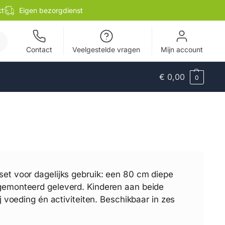
kt
Eigen bezorgdienst
en
Contact
Veelgestelde vragen
Mijn account
€
0,00
0
et voor dagelijks gebruik: een 80 cm diepe
 gemonteerd geleverd. Kinderen aan beide
j voeding én activiteiten. Beschikbaar in zes