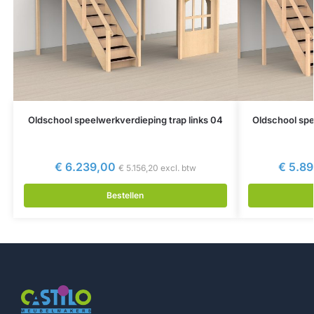
Oldschool speelwerkverdieping trap links 04
Oldschool spe
€
6.239,00
€
5.89
€
5.156,20
excl. btw
Bestellen