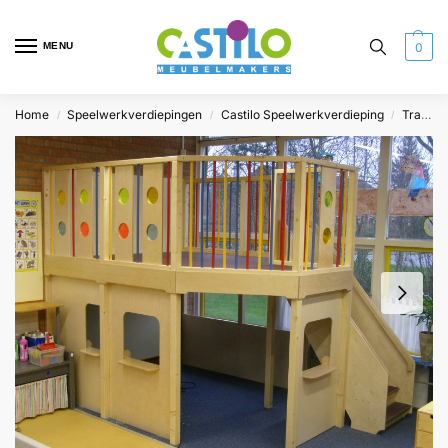
MENU
0
Home
Speelwerkverdiepingen
Castilo Speelwerkverdieping
Trap rechtsachter
/
/
/