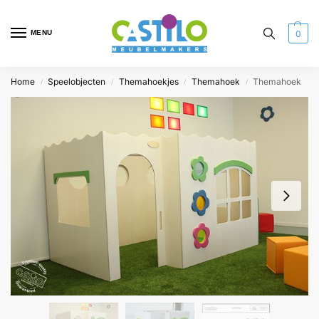
MENU
0
Home
Speelobjecten
Themahoekjes
Themahoek
Themahoek
/
/
/
/