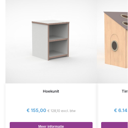
Hoekunit
Tim
€
155,00
€
6.14
€
128,10
excl. btw
Meer informatie