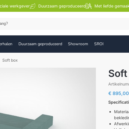
ciale werkgever
Duurzaam geproduceerd
Met liefde gemaa
Zoek
erhalen
Duurzaam geproduceerd
Showroom
SROI
Soft box
Soft
Artikelnu
€
895,0
Specificat
Materia
bekledi
Afwerkin