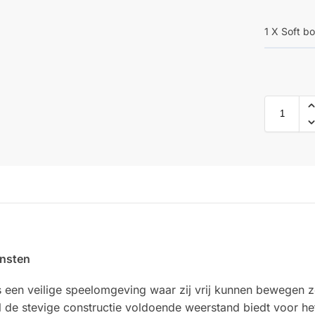
1 X Soft b
insten
s een veilige speelomgeving waar zij vrij kunnen bewegen zo
l de stevige constructie voldoende weerstand biedt voor h