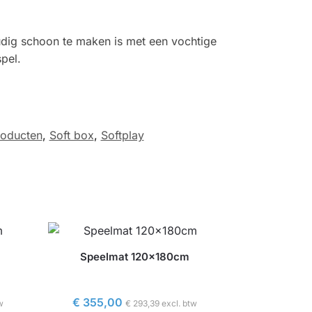
oudig schoon te maken is met een vochtige
pel.
roducten
,
Soft box
,
Softplay
Speelmat 120x180cm
€
355,00
w
€
293,39
excl. btw