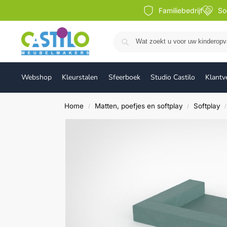
Familiebedrijf
So
Webshop
Kleurstalen
Sfeerboek
Studio Castilo
Klantv
Home
Matten, poefjes en softplay
Softplay
/
/
/