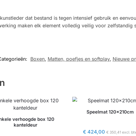
t kunstleder dat bestand is tegen intensief gebruik en eenv
rking maken elk element volledig veilig voor zelfstandig s
Categorieën:
Boxen
,
Matten, poefjes en softplay
,
Nieuwe p
en
Speelmat 120x210cm
nkele verhoogde box 120
kanteldeur
€
424,00
€
350,41
excl. bt