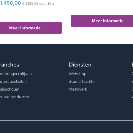
1.450,00
€
1.198,35
excl. btw
Meer informatie
Meer informatie
ranches
Diensten
nderdagverblijven
Webshop
uterspeelzalen
Studio Castilo
sisscholen
Maatwerk
euwe producten