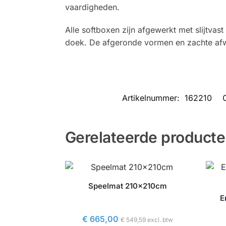
vaardigheden.
Alle softboxen zijn afgewerkt met slijtvas
doek. De afgeronde vormen en zachte afwe
Artikelnummer:
162210
Gerelateerde product
Speelmat 210x210cm
E
€
665,00
€
549,59
excl. btw