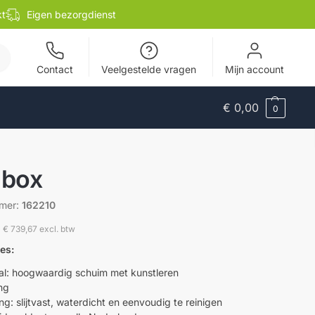
kt
Eigen bezorgdienst
en
Contact
Veelgestelde vragen
Mijn account
€
0,00
0
 box
mmer:
162210
0
€
739,67
excl. btw
ies:
al: hoogwaardig schuim met kunstleren
ng
g: slijtvast, waterdicht en eenvoudig te reinigen