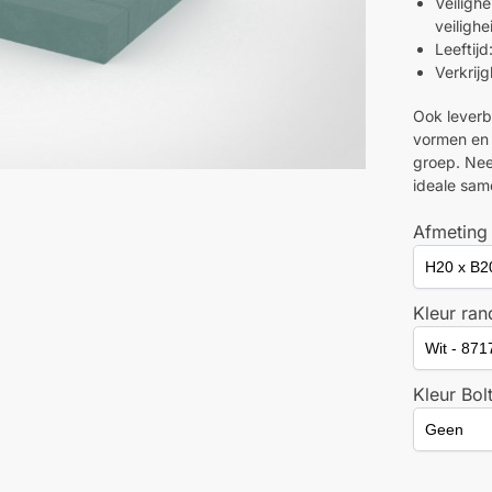
Veiligh
veiligh
Leeftijd
Verkrijg
Ook leverb
vormen en
groep. Nee
ideale same
Afmeting
Kleur ran
Kleur Bol