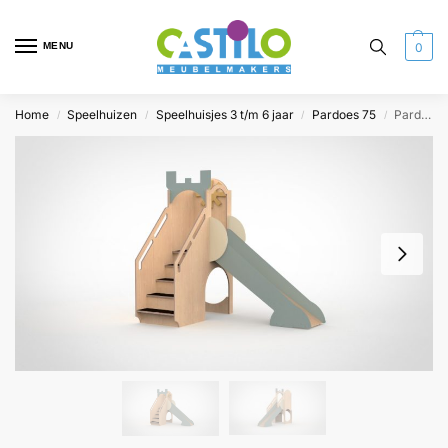
MENU
0
Home
Speelhuizen
Speelhuisjes 3 t/m 6 jaar
Pardoes 75
Pardoes 75 kanteel
/
/
/
/