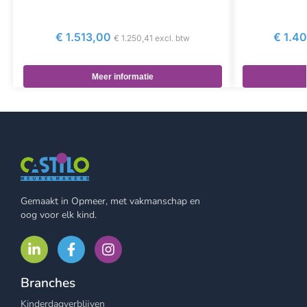
€
1.513,00
€
1.40
€
1.250,41
excl. btw
Meer informatie
Gemaakt in Opmeer, met vakmanschap en
oog voor elk kind.
Branches
Kinderdagverblijven