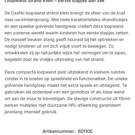
Loopwand Strand Klein – Eerste stapjes aan zee
De Castilo loopwand strand klein brengt de sfeer van de kust
naar uw kinderopvang. Met twee karakteristieke strandhuisjes
en een speelse golvende handgreep creëert deze loopwand
een zomerse wereld waarin kinderen hun eerste stapjes zetten.
De massief beuken stang geeft houvast bij het optrekken en
nodigt kinderen uit om zich vrijuit voort te bewegen. Zo
ontwikkelen zij op natuurlijke wijze het vermogen om te lopen,
begeleid door de vrolijke uitstraling van het strand.
Deze compacte loopwand past uitstekend in kleinere ruimtes
zonder in te boeten op speelsheid en functionaliteit. De unieke
golvende handgreep maakt het extra speels en uitdagend. Te
gebruiken als onderdeel van een grondbox of als losse wand
om aan de muur te bevestigen. De stevige constructie uit 15mm
berken multiplex met duurzame HPL-afwerking garandeert
jarenlang intensief gebruik.
Artikelnummer:
601105