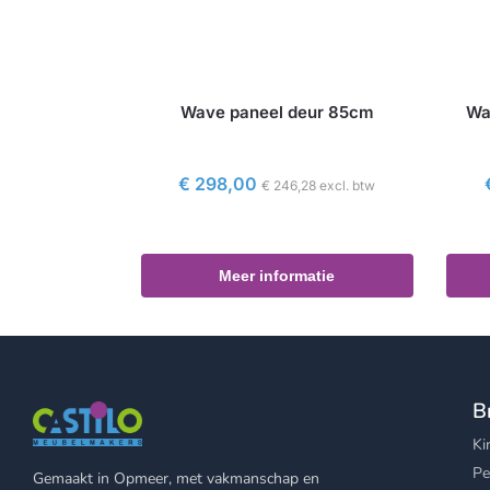
Wave paneel deur 85cm
Wa
€
298,00
€
246,28
excl. btw
Meer informatie
B
Ki
Pe
Gemaakt in Opmeer, met vakmanschap en