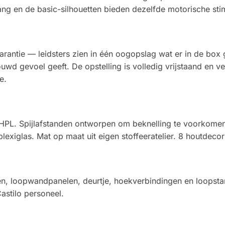
 en de basic-silhouetten bieden dezelfde motorische stimu
rantie — leidsters zien in één oogopslag wat er in de box 
ouwd gevoel geeft. De opstelling is volledig vrijstaand en 
e.
 HPL. Spijlafstanden ontworpen om beknelling te voorkomen
lexiglas. Mat op maat uit eigen stoffeeratelier. 8 houtdecor
en, loopwandpanelen, deurtje, hoekverbindingen en loopstang
astilo personeel.