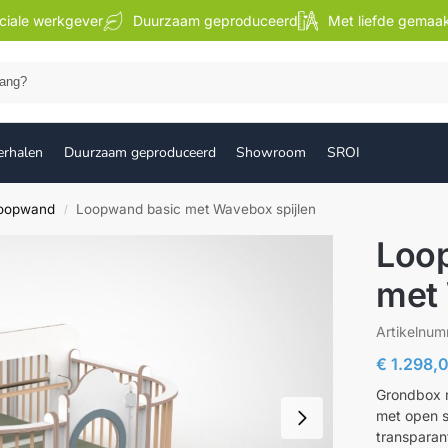
ciale werkgever
Duurzaam geproduceerd
Met liefde gemaa
Zoek
erhalen
Duurzaam geproduceerd
Showroom
SROI
loopwand
Loopwand basic met Wavebox spijlen
/
Loo
met 
Artikelnu
€
1.298,
Grondbox 
met open s
transparant