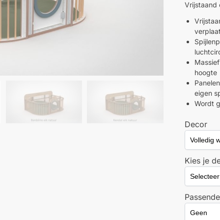
Vrijstaand 
Vrijsta
verplaa
Spijlen
luchtcir
Massief
hoogte
Panelen 
eigen sp
Wordt g
Decor
Kies je d
Passende