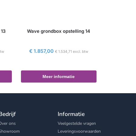
 13
Wave grondbox opstelling 14
€
1.857,00
btw
€
1.534,71
excl. btw
Meer informatie
Bedrijf
Informatie
Over ons
Veelgestelde vragen
Showroom
Leveringsvoorwaarden