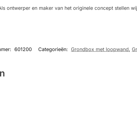
ls ontwerper en maker van het originele concept stellen w
mmer:
601200
Categorieën:
Grondbox met loopwand
,
G
en