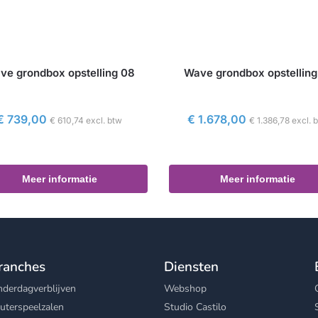
ve grondbox opstelling 08
Wave grondbox opstelling
€
739,00
€
1.678,00
€
610,74
excl. btw
€
1.386,78
excl. 
Meer informatie
Meer informatie
ranches
Diensten
nderdagverblijven
Webshop
uterspeelzalen
Studio Castilo