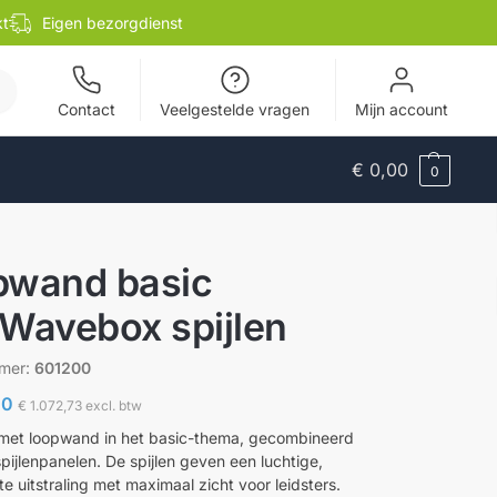
kt
Eigen bezorgdienst
en
Contact
Veelgestelde vragen
Mijn account
€
0,00
0
pwand basic
Wavebox spijlen
mmer:
601200
00
€
1.072,73
excl. btw
met loopwand in het basic-thema, gecombineerd
pijlenpanelen. De spijlen geven een luchtige,
e uitstraling met maximaal zicht voor leidsters.