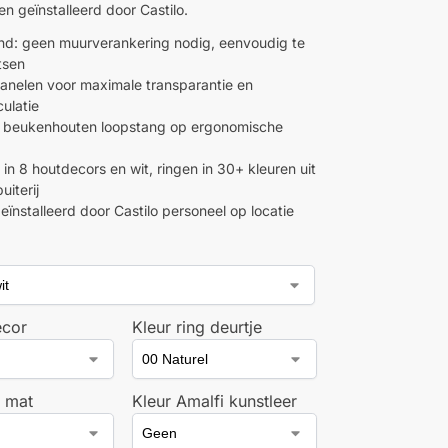
en geïnstalleerd door Castilo.
and: geen muurverankering nodig, eenvoudig te
tsen
panelen voor maximale transparantie en
culatie
 beukenhouten loopstang op ergonomische
in 8 houtdecors en wit, ringen in 30+ kleuren uit
uiterij
eïnstalleerd door Castilo personeel op locatie
ecor
Kleur ring deurtje
 mat
Kleur Amalfi kunstleer