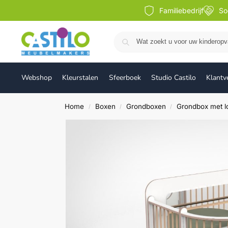
Familiebedrijf
So
Webshop
Kleurstalen
Sfeerboek
Studio Castilo
Klantv
Home
Boxen
Grondboxen
Grondbox met 
/
/
/