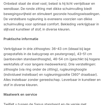
Onbelast staat de stoel vast; belast is hij licht verrijdbaar en
wendbaar. De ronde zitting met dikke schuimvulling biedt
bewegingsvrijheid en stimuleert gezonde houdingswisselingen.
De verstelbare rugleuning is eveneens voorzien van dikke
schuimvulling voor optimaal comfort. Bekleding verkrijgbaar in
slijtvast kunstleer of stof, in diverse kleuren.
Praktische informatie
Verkrijgbaar in drie zithoogtes: 36–43 cm (ideaal bij lage
groepstafels in de babygroep en peutergroep), 43–51 cm
(aanbevolen standaardhoogte), 46–54 cm (geschikt bij hogere
werktafels of voor langere medewerkers). Drie verstellingen:
zithoogte (via ring onder de zitting), rugleuninghoogte
(individueel instelbaar) en rugleuningpositie (360° draaibaar).
Alles instelbaar zonder gereedschap. Leverbaar in kunstleer en
stof in diverse kleuren.
Maatwerk en service
Twijfelt u tussen de Sanus standaard en de versie met