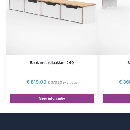
Bank met rolbakken 240
B
€
819,00
€
36
€
676,86
excl. btw
Meer informatie