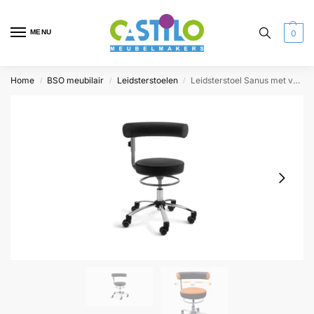
MENU
0
Home
BSO meubilair
Leidsterstoelen
Leidsterstoel Sanus met verstelbare rugleuning
/
/
/