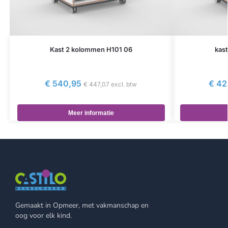
Kast 2 kolommen H101 06
kas
€
540,95
€
42
€
447,07
excl. btw
Meer informatie
Gemaakt in Opmeer, met vakmanschap en
oog voor elk kind.