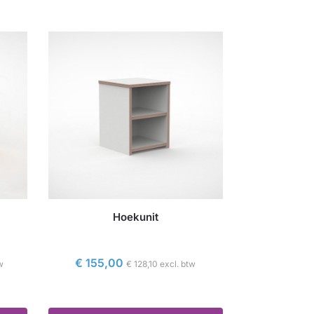
Hoekunit
€
155,00
w
€
128,10
excl. btw