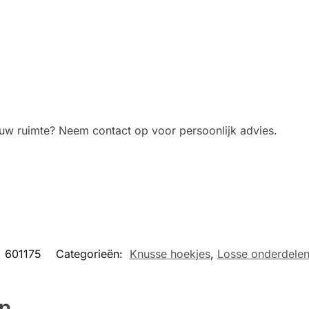
r uw ruimte? Neem contact op voor persoonlijk advies.
:
601175
Categorieën:
Knusse hoekjes
,
Losse onderdele
en