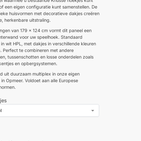
l waarmee u bestaande Knusse hoekjes kunt
 of een eigen configuratie kunt samenstellen. De
tieke huisvormen met decoratieve dakjes creëren
, herkenbare uitstraling.
ngen van 179 x 124 cm vormt dit paneel een
hterwand voor uw speelhoek. Standaard
in wit HPL, met dakjes in verschillende kleuren
. Perfect te combineren met andere
n, tussenschotten en losse onderdelen zoals
ukentjes en opbergsystemen.
d uit duurzaam multiplex in onze eigen
 in Opmeer. Voldoet aan alle Europese
snormen.
jes