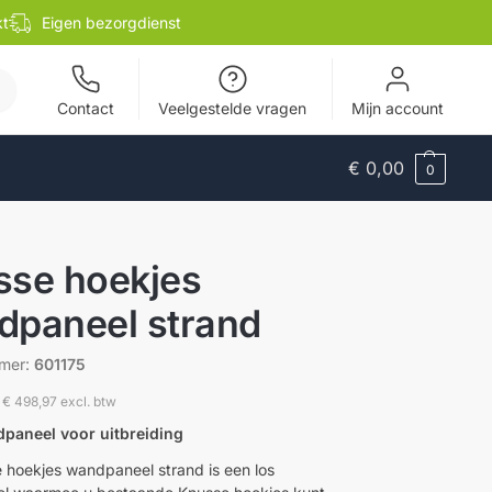
kt
Eigen bezorgdienst
en
Contact
Veelgestelde vragen
Mijn account
€
0,00
0
sse hoekjes
dpaneel strand
mmer:
601175
€
498,97
excl. btw
dpaneel voor uitbreiding
 hoekjes wandpaneel strand is een los