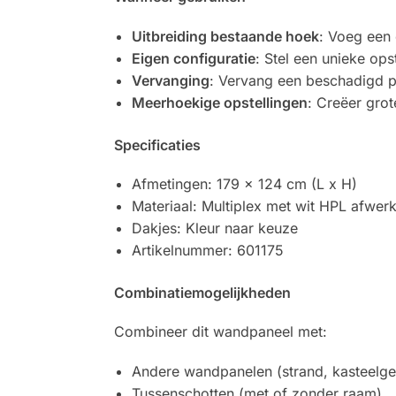
Uitbreiding bestaande hoek
: Voeg een
Eigen configuratie
: Stel een unieke op
Vervanging
: Vervang een beschadigd p
Meerhoekige opstellingen
: Creëer gro
Specificaties
Afmetingen: 179 x 124 cm (L x H)
Materiaal: Multiplex met wit HPL afwer
Dakjes: Kleur naar keuze
Artikelnummer: 601175
Combinatiemogelijkheden
Combineer dit wandpaneel met:
Andere wandpanelen (strand, kasteelgev
Tussenschotten (met of zonder raam)