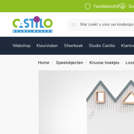
Familiebedrijf
So
Webshop
Kleurstalen
Sfeerboek
Studio Castilo
Klantv
Home
Speelobjecten
Knusse hoekjes
Los
/
/
/