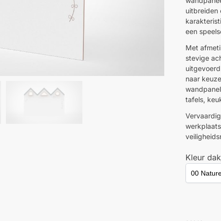
wandpanee
uitbreiden
karakteris
een speelse
Met afmeti
stevige ac
uitgevoerd 
naar keuze
wandpanele
tafels, ke
Vervaardig
werkplaats
veiligheid
Kleur dak