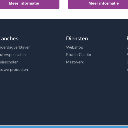
Meer informatie
Meer informatie
ranches
Diensten
nderdagverblijven
Webshop
uterspeelzalen
Studio Castilo
sisscholen
Maatwerk
euwe producten