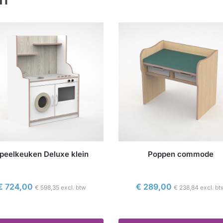
peelkeuken Deluxe klein
Poppen commode
€
724,00
€
289,00
€
598,35
excl. btw
€
238,84
excl. bt