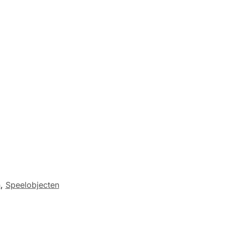
n
,
Speelobjecten