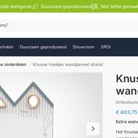
ciale werkgever
Duurzaam geproduceerd
Met liefde gemaa
Zoek
erhalen
Duurzaam geproduceerd
Showroom
SROI
se onderdelen
Knusse hoekjes wandpaneel strand
/
Knu
wan
Artikelnu
€
603,75
Extra wan
Het Knusse