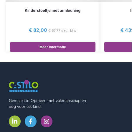
Kinderstoeltje met armleuning
I
€
82,00
€
43
€
67,77
excl. btw
Meer informatie
Gemaakt in Opmeer, met vakmanschap en
oog voor elk kind.