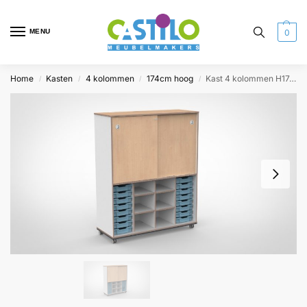
MENU
0
Home
Kasten
4 kolommen
174cm hoog
Kast 4 kolommen H174 03
/
/
/
/