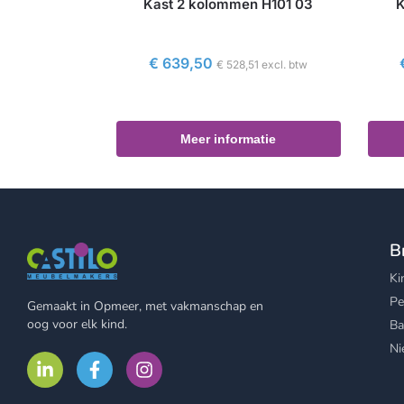
Kast 2 kolommen H101 03
K
€
639,50
€
528,51
excl. btw
Meer informatie
B
Ki
Pe
Gemaakt in Opmeer, met vakmanschap en
oog voor elk kind.
Ba
Ni