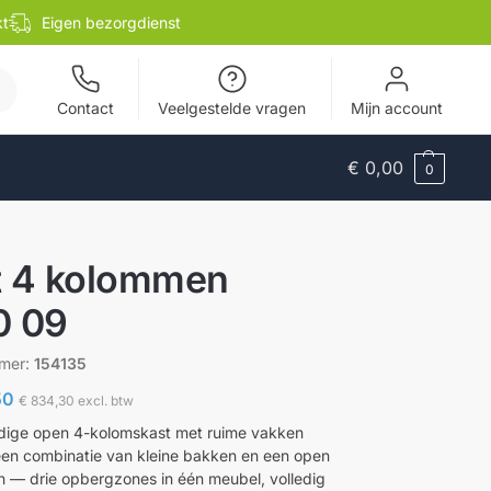
kt
Eigen bezorgdienst
en
Contact
Veelgestelde vragen
Mijn account
€
0,00
0
t 4 kolommen
0 09
mmer:
154135
50
€
834,30
excl. btw
jdige open 4-kolomskast met ruime vakken
en combinatie van kleine bakken en een open
n — drie opbergzones in één meubel, volledig