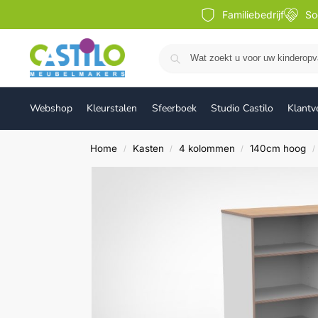
Familiebedrijf
So
Webshop
Kleurstalen
Sfeerboek
Studio Castilo
Klantv
Home
Kasten
4 kolommen
140cm hoog
/
/
/
/