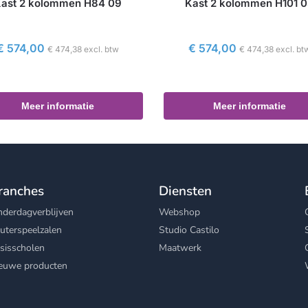
ast 2 kolommen H84 09
Kast 2 kolommen H101 
€
574,00
€
574,00
€
474,38
excl. btw
€
474,38
excl. bt
Meer informatie
Meer informatie
ranches
Diensten
nderdagverblijven
Webshop
uterspeelzalen
Studio Castilo
sisscholen
Maatwerk
euwe producten