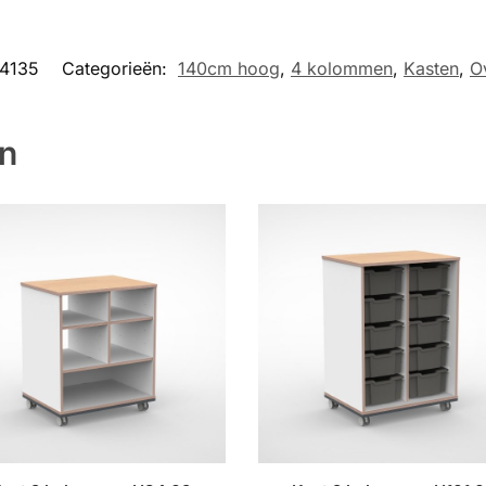
4135
Categorieën:
140cm hoog
,
4 kolommen
,
Kasten
,
Ov
en