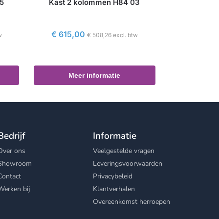
05
Kast 2 kolommen H84 03
€
615,00
w
€
508,26
excl. btw
Meer informatie
Bedrijf
Informatie
Over ons
Veelgestelde vragen
Showroom
Leveringsvoorwaarden
Contact
Privacybeleid
Werken bij
Klantverhalen
Overeenkomst herroepen