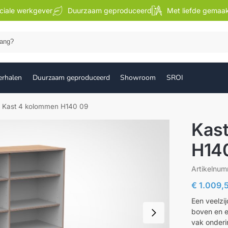
ciale werkgever
Duurzaam geproduceerd
Met liefde gemaa
Zoek
erhalen
Duurzaam geproduceerd
Showroom
SROI
Kast 4 kolommen H140 09
Kas
H14
Artikelnu
€
1.009,
Een veelzi
boven en e
vak onderi