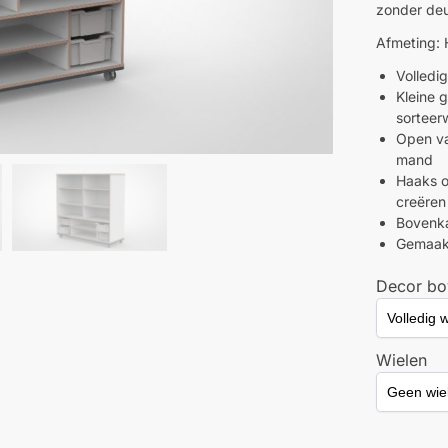
zonder deu
Afmeting:
Volledi
Kleine g
sorteer
Open va
mand
Haaks o
creëren
Bovenka
Gemaakt
Decor bo
Wielen