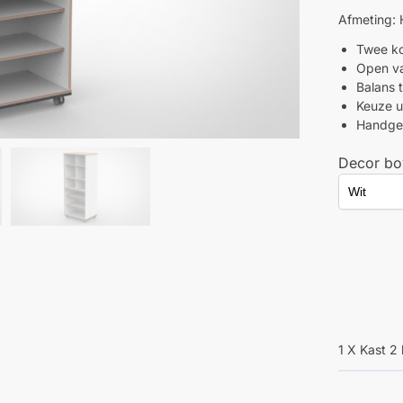
Afmeting: 
Twee k
Open va
Balans 
Keuze u
Handgem
Decor bo
1 X Kast 2