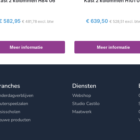
ast 2 kolommen H84 06
Kast 2 kolommen H101 
€
582,95
€
639,50
€
481,78
excl. btw
€
528,51
excl. bt
Meer informatie
Meer informatie
ranches
Diensten
nderdagverblijven
Webshop
uterspeelzalen
Studio Castilo
sisscholen
Maatwerk
euwe producten