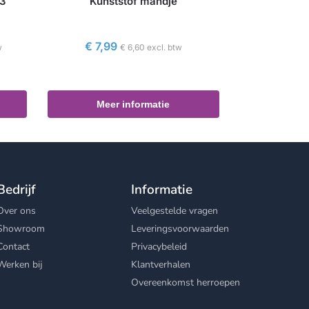
03
Kunststof mandje
€
7,99
w
€
6,60
excl. btw
Meer informatie
Bedrijf
Informatie
Over ons
Veelgestelde vragen
Showroom
Leveringsvoorwaarden
Contact
Privacybeleid
Werken bij
Klantverhalen
Overeenkomst herroepen