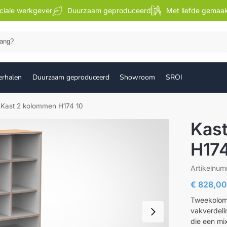
ciale werkgever
Duurzaam geproduceerd
Met liefde gemaa
Zoek
erhalen
Duurzaam geproduceerd
Showroom
SROI
Kast 2 kolommen H174 10
Kas
H174
Artikelnu
€
828,0
Tweekoloms
vakverdeli
die een mi