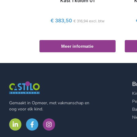
Kast 1 kolom 01
K
€
383,50
€
316,94
excl. btw
Meer informatie
B
Ki
Pe
Gemaakt in Opmeer, met vakmanschap en
oog voor elk kind.
Ba
Ni