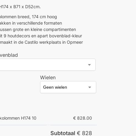
H174 x B71 x D52cm.
olommen breed, 174 cm hoog
kken in verschillende formaten
tussen grote en kleine compartimenten
it 9 houtdecors en apart bovenblad-kleur
aakt in de Castilo werkplaats in Opmeer
venblad
Wielen
 kolommen H174 10
€ 828.00
Subtotaal
€ 828