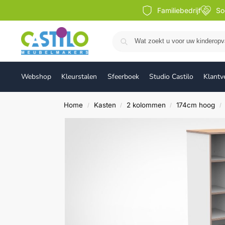
Familiebedrijf
So
Webshop
Kleurstalen
Sfeerboek
Studio Castilo
Klantv
Home
Kasten
2 kolommen
174cm hoog
/
/
/
/