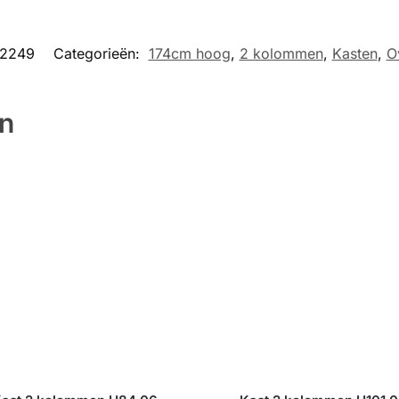
52249
Categorieën:
174cm hoog
,
2 kolommen
,
Kasten
,
O
en