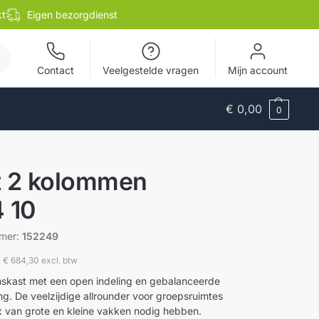
kt
Eigen bezorgdienst
en
Contact
Veelgestelde vragen
Mijn account
€
0,00
0
t 2 kolommen
 10
mmer:
152249
0
€
684,30
excl. btw
kast met een open indeling en gebalanceerde
ng. De veelzijdige allrounder voor groepsruimtes
x van grote en kleine vakken nodig hebben.