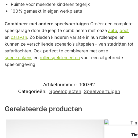
Ruimte voor meerdere kinderen tegelijk
100% gemaakt in eigen werkplaats
Combineer met andere speelvoertuigen
Creëer een complete
speelgarage door de jeep te combineren met onze
auto
,
boot
en
caravan
. Zo bieden kinderen variatie in hun rollenspel en
kunnen ze verschillende scenario’s uitspelen – van stadritten tot
safaritochten. Ook perfect te combineren met onze
speelkeukens
en
rollenspelelementen
voor een uitgebreide
speelomgeving.
Artikelnummer:
100762
Categorieën:
Speelobjecten
,
Speelvoertuigen
Gerelateerde producten
Tim