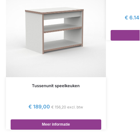
€
6.14
Tussenunit speelkeuken
€
189,00
€
156,20
excl. btw
Meer informatie