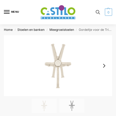
MENU
0
Home
Stoelen en banken
Meegroeistoelen
Gordeltje voor de Tripp Trapp stoel
/
/
/