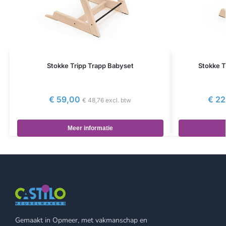
Stokke Tripp Trapp Babyset
Stokke T
€
59,00
€
22
€
48,76
excl. btw
Meer informatie
Gemaakt in Opmeer, met vakmanschap en