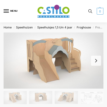
MENU
0
Home
Speelhuizen
Speelhuisjes 1,5 t/m 4 jaar
Froghouse
Froghouse
/
/
/
/