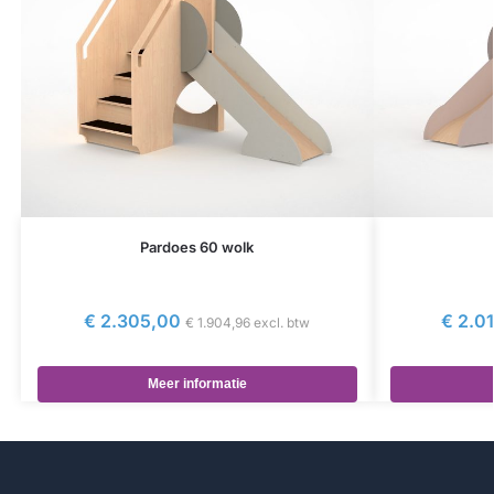
Pardoes 60 wolk
€
2.305,00
€
2.01
€
1.904,96
excl. btw
Meer informatie