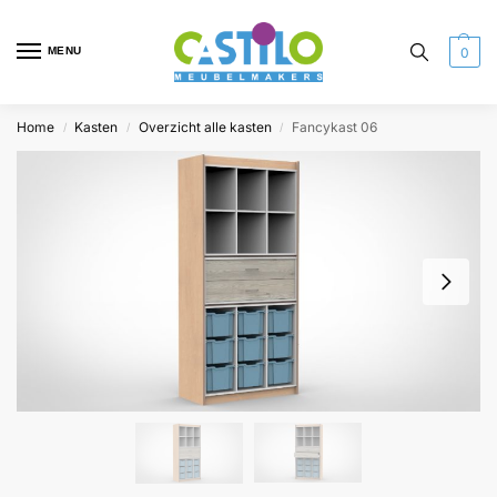
MENU
0
Home
Kasten
Overzicht alle kasten
Fancykast 06
/
/
/