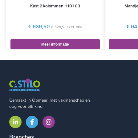
Kast 2 kolommen H101 03
Mandje
€
639,50
€
94
€
528,51
excl. btw
Meer informatie
Gemaakt in Opmeer, met vakmanschap en
oog voor elk kind.
Branches