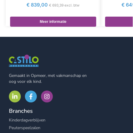
€
839,00
€
64
€
693,39
excl. btw
Meer informatie
Gemaakt in Opmeer, met vakmanschap en
oog voor elk kind.
Branches
Kinderdagverblijven
Peuterspeelzalen