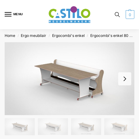
MENU
0
Home
Ergo meubilair
Ergocombi's enkel
Ergocombi's enkel 80 breed
/
/
/