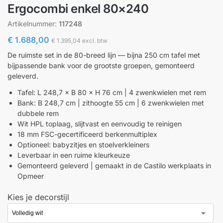
Ergocombi enkel 80×240
Artikelnummer:
117248
€
1.688,00
€
1.395,04
excl. btw
De ruimste set in de 80-breed lijn — bijna 250 cm tafel met
bijpassende bank voor de grootste groepen, gemonteerd
geleverd.
Tafel: L 248,7 × B 80 × H 76 cm | 4 zwenkwielen met rem
Bank: B 248,7 cm | zithoogte 55 cm | 6 zwenkwielen met
dubbele rem
Wit HPL toplaag, slijtvast en eenvoudig te reinigen
18 mm FSC-gecertificeerd berkenmultiplex
Optioneel: babyzitjes en stoelverkleiners
Leverbaar in een ruime kleurkeuze
Gemonteerd geleverd | gemaakt in de Castilo werkplaats in
Opmeer
Kies je decorstijl