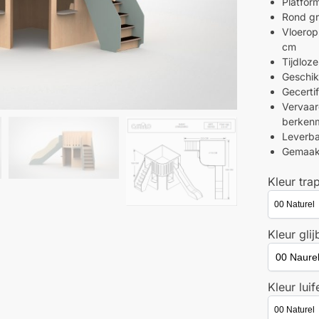
Platfor
Rond gr
Vloerop
cm
Tijdloz
Geschik
Gecerti
Vervaar
berkenm
Leverba
Gemaakt
Kleur tra
Kleur gli
Kleur luif