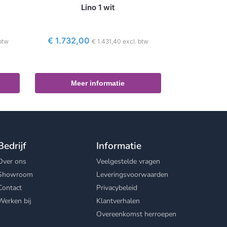
Lino 1 wit
€
1.732,00
btw
€
1.431,40
excl. btw
Meer informatie
Bedrijf
Informatie
Over ons
Veelgestelde vragen
Showroom
Leveringsvoorwaarden
Contact
Privacybeleid
Werken bij
Klantverhalen
Overeenkomst herroepen