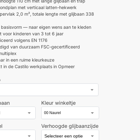
mhoogte 110 cm met lange glijbaan en trap
ondplan met verticaal latten-hekwerk
pervlak 2,0 m², totale lengte met glijbaan 338
e basisvorm — naar eigen wens aan te kleden
t voor kinderen van 3 tot 6 jaar
ficeerd volgens EN 1176
digd van duurzaam FSC-gecertificeerd
ultiplex
ar in een ruime kleurkeuze
 in de Castilo werkplaats in Opmeer
p
jbaan
Kleur winkeltje
el
Verhoogde glijbaanzijde