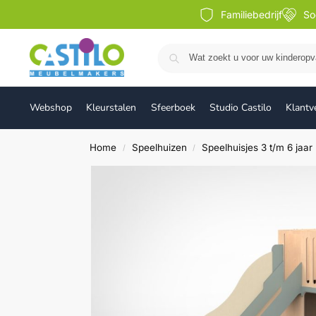
Familiebedrijf
So
Webshop
Kleurstalen
Sfeerboek
Studio Castilo
Klantv
Home
Speelhuizen
Speelhuisjes 3 t/m 6 jaar
/
/