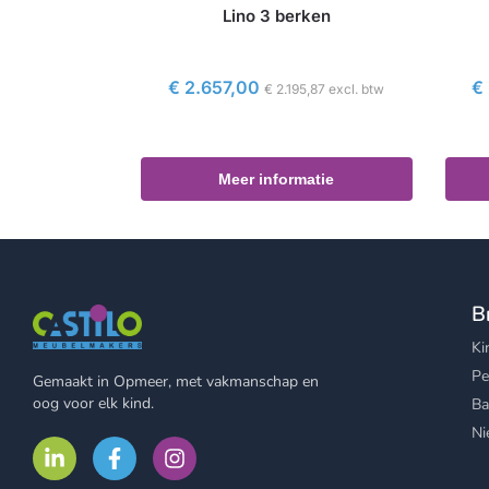
Lino 3 berken
€
2.657,00
€
€
2.195,87
excl. btw
Meer informatie
B
Ki
Pe
Gemaakt in Opmeer, met vakmanschap en
oog voor elk kind.
Ba
Ni