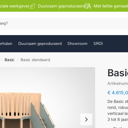
ciale werkgever
Duurzaam geproduceerd
Met liefde gemaa
Zoek
erhalen
Duurzaam geproduceerd
Showroom
SROI
Basic
Basic standaard
/
/
Basi
Artikelnu
€
4.615,
De Basic st
rond, robu
verticaal l
3 tot 6 jaar