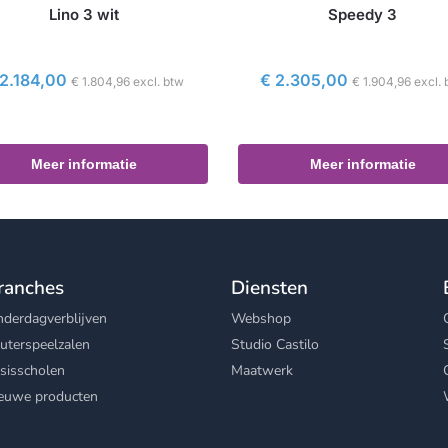
Lino 3 wit
Speedy 3
2.184,00
€
2.305,00
€
1.804,96
excl. btw
€
1.904,96
excl. 
Meer informatie
Meer informatie
ranches
Diensten
nderdagverblijven
Webshop
uterspeelzalen
Studio Castilo
sisscholen
Maatwerk
euwe producten