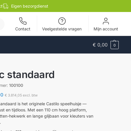
kt
Eigen bezorgdienst
en
Contact
Veelgestelde vragen
Mijn account
€
0,00
0
c standaard
mmer:
100100
00
€
3.814,05
excl. btw
andaard is het originele Castilo speelhuisje —
ust en tijdloos. Met een 110 cm hoog platform,
atten-hekwerk en lange glijbaan voor kleuters van
.