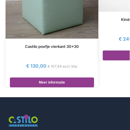
Kind
€
24
Castilo poefje vierkant 30×30
€
130,00
€
107,44
excl. btw
Meer informatie